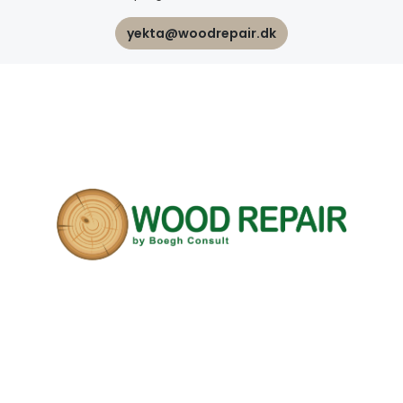
yekta@woodrepair.dk