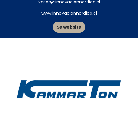
vasco@innovacionnordica.cl
www.innovacionnordica.cl
Se website