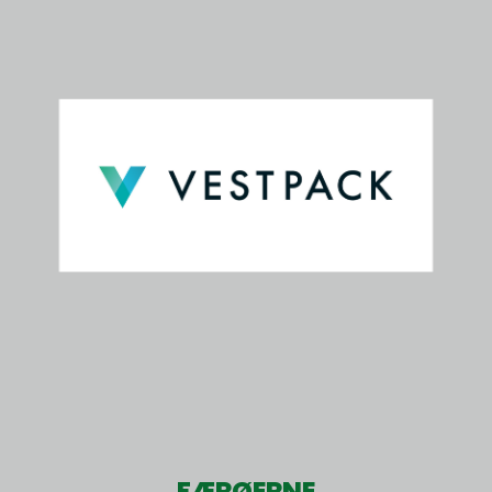
FÆRØERNE