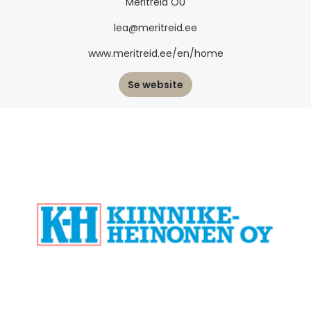
Meritreid OÜ
lea@meritreid.ee
www.meritreid.ee/en/home
Se website